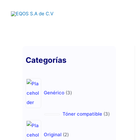
Ir
al
contenido
Categorías
3
p
Genérico
3
r
o
3
Tóner compatible
3
d
p
2
u
r
p
Original
2
c