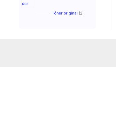
o
r
t
d
o
2
Tóner original
2
s
u
d
p
c
u
r
t
c
o
s
t
d
s
u
c
t
s