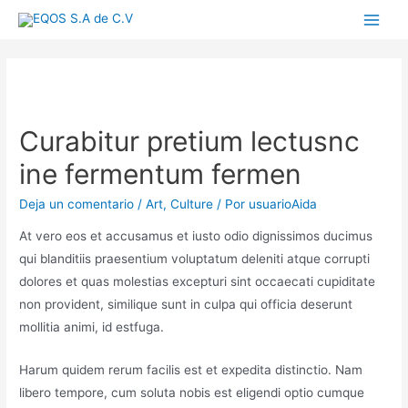
Ir
Main
al
contenido
Menu
Curabitur pretium lectusnc
ine fermentum fermen
Deja un comentario
/
Art
,
Culture
/ Por
usuarioAida
At vero eos et accusamus et iusto odio dignissimos ducimus
qui blanditiis praesentium voluptatum deleniti atque corrupti
dolores et quas molestias excepturi sint occaecati cupiditate
non provident, similique sunt in culpa qui officia deserunt
mollitia animi, id estfuga.
Harum quidem rerum facilis est et expedita distinctio. Nam
libero tempore, cum soluta nobis est eligendi optio cumque