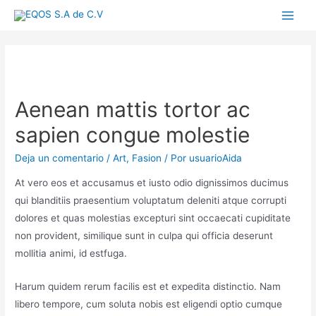
Ir
Main
al
contenido
Menu
Aenean mattis tortor ac
sapien congue molestie
Deja un comentario
/
Art
,
Fasion
/ Por
usuarioAida
At vero eos et accusamus et iusto odio dignissimos ducimus
qui blanditiis praesentium voluptatum deleniti atque corrupti
dolores et quas molestias excepturi sint occaecati cupiditate
non provident, similique sunt in culpa qui officia deserunt
mollitia animi, id estfuga.
Harum quidem rerum facilis est et expedita distinctio. Nam
libero tempore, cum soluta nobis est eligendi optio cumque